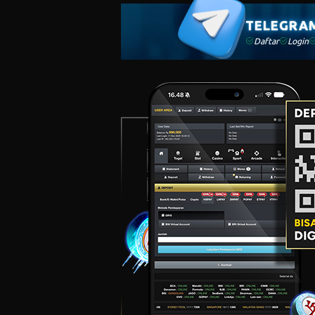
TELEGRA
Daftar
Login
FANTASY
GO
SOUTHEAST ASIA
LUCKY POKER 2
BU