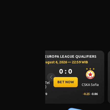
DENG DENG
PYRAM
UEFA EUROPA LEAGUE QUALIFI
August 7, 2026 — 00:00 WIB
0 : 0
Previous
BET NOW
Lincoln Red
Omo
Imps (n)
Nico
-0.75
-0.86
0.75
CHEF HUSKY
FEATU
P