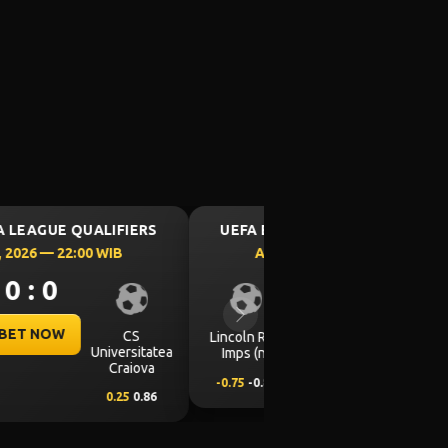
OOM
LUCKY ACE
FA EUROPA LEAGUE QUALIFIERS
August 6, 2026 — 22:59 WIB
0 : 0
Next
BET NOW
ellonia
Rangers FC
lystok
0
-0.90
0.00
0.74
UY・
CRAZY 777
IG