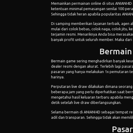
ketentuan minimal pemasangan senilai 100 pera
Sehingga tidak heran apabila popularitas ANIANI
Di samping memberikan layanan terbaik, agen 
mulai dari colok bebas, colok naga, colok jitu,
terjamin resmi. Menariknya Anda bisa merasak
banyak profit untuk seluruh member. Maka dari
Bermain
Bermain game sering menghadirkan banyak keunt
ALCHEMY
DR
dealer resmi dengan akurat. Terlebih lagi pas
pasaran yang hanya melakukan 1x pemutaran ter
harinya.
Perputaran live draw dilakukan dimana seora
beberapa jam yang perlu diperhatikan saat berm
mengetahui hasil keluaran terbaru apabila men
detik setelah live draw diberlangsungkan.
Selama bermain di ANIANI4D sebagai tempat resm
adil dan transparan. Sehingga tidak akan memil
Pasar
HALLOWEEN