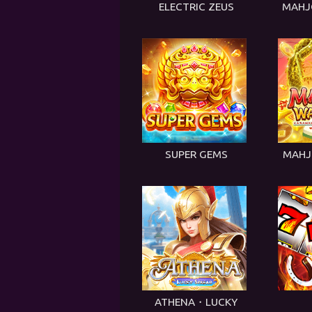
ELECTRIC ZEUS
MAHJ
SUPER GEMS
MAHJ
ATHENA・LUCKY