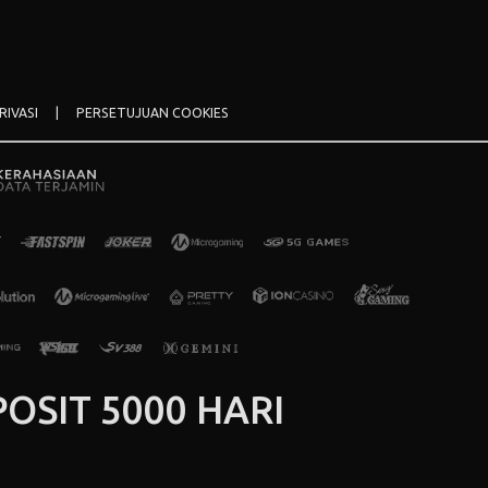
RIVASI
|
PERSETUJUAN COOKIES
GE・
KUNGFU
IG
OSIT 5000 HARI
MAYAN
FORTUNE BULL
rkenal dapat mampu berikan banyak keuntungan