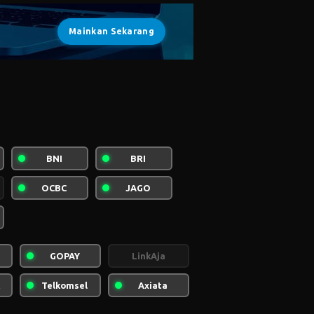
Mainkan Sekarang
DA CAI
GOLDEN ZONGZI
BNI
BRI
OCBC
JAGO
GOPAY
LinkAja
Telkomsel
Axiata
I
MASTER HAHA