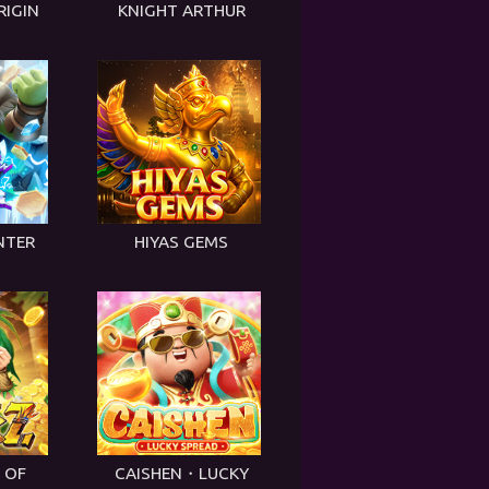
IGIN
KNIGHT ARTHUR
NTER
HIYAS GEMS
 OF
CAISHEN・LUCKY