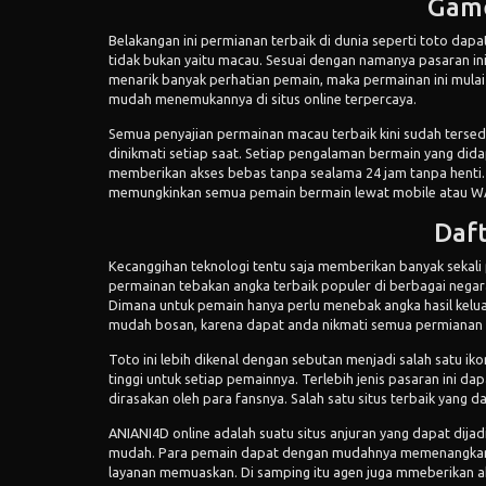
Game
Belakangan ini permianan terbaik di dunia seperti toto dapa
tidak bukan yaitu macau. Sesuai dengan namanya pasaran in
menarik banyak perhatian pemain, maka permainan ini mulai
mudah menemukannya di situs online terpercaya.
Semua penyajian permainan macau terbaik kini sudah tersedi
dinikmati setiap saat. Setiap pengalaman bermain yang did
memberikan akses bebas tanpa sealama 24 jam tanpa henti. Ti
memungkinkan semua pemain bermain lewat mobile atau W
Daft
Kecanggihan teknologi tentu saja memberikan banyak sekali
permainan tebakan angka terbaik populer di berbagai nega
Dimana untuk pemain hanya perlu menebak angka hasil keluar
mudah bosan, karena dapat anda nikmati semua permianan p
Toto ini lebih dikenal dengan sebutan menjadi salah satu i
tinggi untuk setiap pemainnya. Terlebih jenis pasaran ini d
dirasakan oleh para fansnya. Salah satu situs terbaik yang d
ANIANI4D online adalah suatu situs anjuran yang dapat dij
mudah. Para pemain dapat dengan mudahnya memenangkan gi
layanan memuaskan. Di samping itu agen juga mmeberikan 