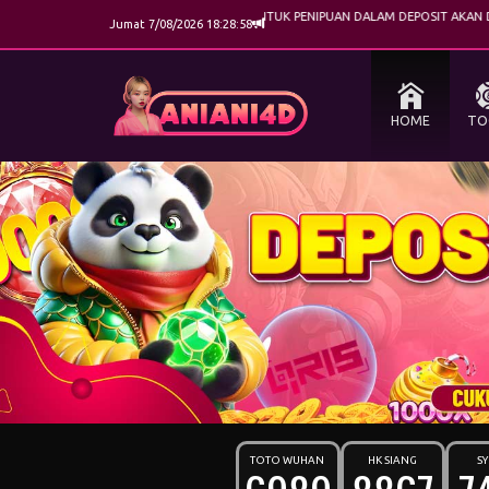
SEGALA BENTUK PENIPUAN DALAM DEPOSIT AKAN DI TIND
Jumat 7/08/2026 18:28:59
HOME
TO
TOTO WUHAN
HK SIANG
S