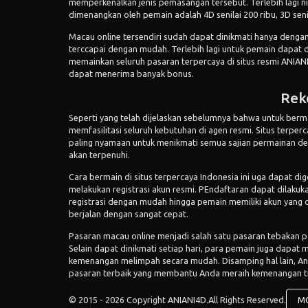
memperkenalkan jenis pemasangan tersebut. Terlebih lagi nil
dimenangkan oleh pemain adalah 4D senilai 200 ribu, 3D senil
Macau online tersendiri sudah dapat dinikmati hanya dengan 
terccapai dengan mudah. Terlebih lagi untuk pemain dapat
memainkan seluruh pasaran terpercaya di situs resmi ANIANI
dapat menerima banyak bonus.
Rek
Seperti yang telah dijelaskan sebelumnya bahwa untuk be
memfasilitasi seluruh kebutuhan di agen resmi. Situs terp
paling nyamaan untuk menikmati semua sajian permainan d
akan terpenuhi.
Cara bermain di situs terpercaya Indonesia ini uga dapat 
melakukan registrasi akun resmi. PEndaftaran dapat dilak
registrasi dengan mudah hingga pemain memiliki akun yang d
berjalan dengan sangat cepat.
Pasaran macau online menjadi salah satu pasaran tebakan pa
Selain dapat dinikmati setiap hari, para pemain juga dapat
kemenangan melimpah secara mudah. Disamping hal lain, An
pasaran terbaik yang membantu Anda meraih kemenangan ti
© 2015 - 2026 Copyright ANIANI4D.
All Rights Reserved.
MO