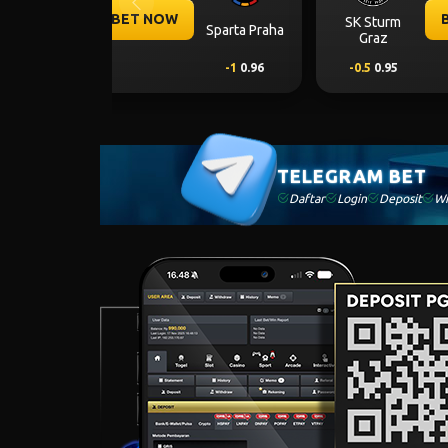
Previous
BET NOW
Union Saint-
Bodo Glimt
Gilloise
0.75
0.82
-0.75
1.00
TELEGRAM BET
Daftar
Login
Deposit
Wi