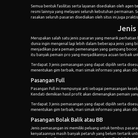
Semua bentuk fasilitas serta layanan disediakan oleh agen t
resmi lainnya yang melayani seluruh kebutuhan permainan. S
rasakan seluruh pasaran disediakan oleh situs ini juga prak
Jenis
Merupakan salah satu jenis pasaran yang menarik perhatian
dunia ingin mengenal lagi lebih dalam beberapa jenis yang 
menjadikan para pemain pemenangan yang gampang bocor. Ha
itu banyak pemain pro yang menjadikannya acuan terbaik unt
Terdapat 3 jenis pemasangan yang dapat dipilih serta di
menentukan gim terbaik, mari simak informasi yang akan diba
Pasangan Full
Pasangan Full ini mempunyai arti sebagai pemasangan kesel
Kendati demikian hasil profit akan dimenangkan pemain yang
Terdapat 3 jenis pemasangan yang dapat dipilih serta di
menentukan gim terbaik, mari simak informasi yang akan diba
Pasangan Bolak Balik atau BB
Jenis pemasangan ini memiliki peluang untuk tembus pasara
kenyataannya masih banyak petaruh yang belum tertarik untu