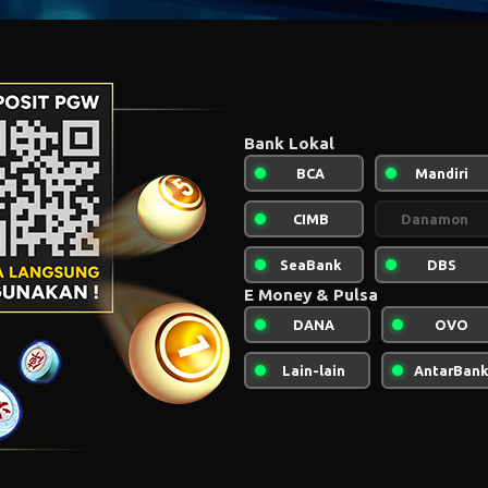
Bank Lokal
BCA
Mandiri
CIMB
Danamon
SeaBank
DBS
E Money & Pulsa
DANA
OVO
Lain-lain
AntarBank