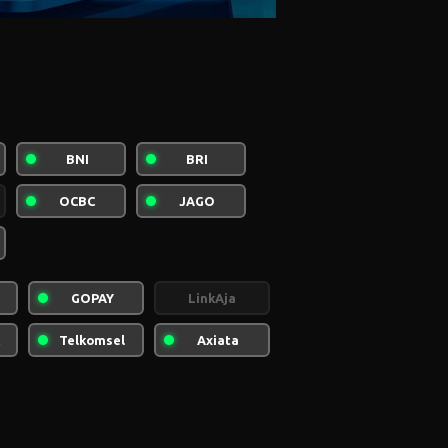
BNI
BRI
OCBC
JAGO
GOPAY
LinkAja
Telkomsel
Axiata