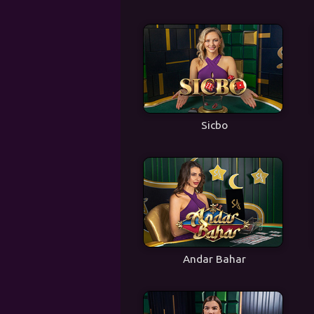
Sicbo
Andar Bahar