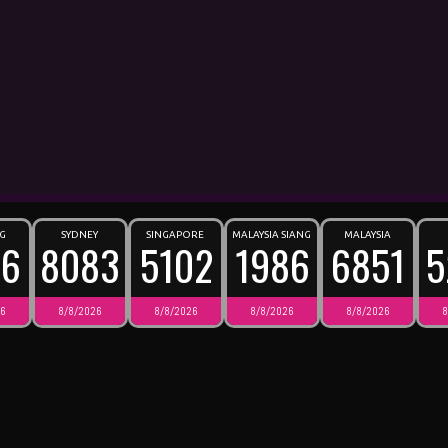
NG
SYDNEY
SINGAPORE
MALAYSIA SIANG
MALAYSIA
76
8083
5102
1986
6851
5
26
8/8/2026
8/8/2026
8/8/2026
8/8/2026
8