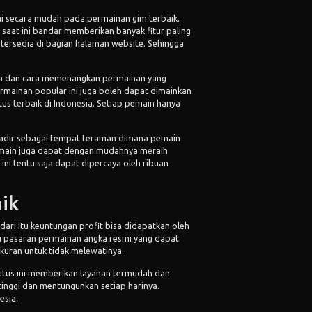
pai secara mudah pada permainan gim terbaik.
saat ini bandar memberikan banyak fitur paling
tersedia di bagian halaman website. Sehingga
hana dan cara memenangkan permainan yang
mainan popular ini juga boleh dapat dimainkan
us terbaik di Indonesia. Setiap pemain hanya
i hadir sebagai tempat teraman dimana pemain
pemain juga dapat dengan mudahnya meraih
ini tentu saja dapat dipercaya oleh ribuan
ik
ari itu keuntungan profit bisa didapatkan oleh
atu pasaran permainan angka resmi yang dapat
kuran untuk tidak melewatinya.
itus ini memberikan layanan termudah dan
inggi dan mentungunkan setiap harinya.
esia.