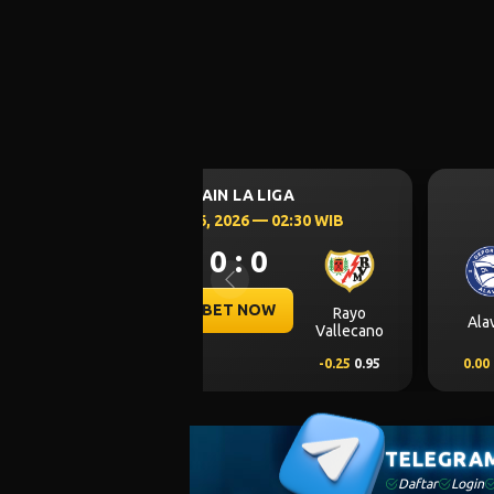
UEFA CHAMPIONS LEAGUE QUALIF
August 12, 2026 — 01:30 WIB
0 : 0
Previous
BET NOW
SK Sturm
Fener
Graz
-0.5
0.95
0.5
0
TELEGRA
Daftar
Login