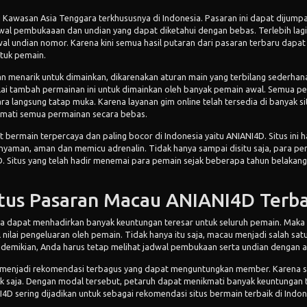
di Kawasan Asia Tenggara terkhususnya di Indonesia. Pasaran ini dapat dijum
wal pembukaaan dan undian yang dapat diketahui dengan bebas. Terlebih lagi 
l undian nomor. Karena kini semua hasil putaran dari pasaran terbaru dapat 
tuk pemain.
lan menarik untuk dimainkan, dikarenakan aturan main yang terbilang seder
i tambah permainan ini untuk dimainkan oleh banyak pemain awal. Semua per
 langsung tatap muka. Karena layanan gim online telah tersedia di banyak sit
ikmati semua permainan secara bebas.
t bermain terpercaya dan paling bocor di Indonesia yaitu ANIANI4D. Situs in
 nyaman, aman dan memicu adrenalin. Tidak hanya sampai disitu saja, para 
D. Situs yang telah hadir menemai para pemain sejak beberapa tahun belakang 
itus Pasaran Macau ANIANI4D Terba
aja dapat menhadirkan banyak keuntungan teresar untuk seluruh pemain. Maka d
al nilai pengeluaran oleh pemain. Tidak hanya itu saja, macau menjadi salah s
 demikian, Anda harus tetap melihat jadwal pembukaan serta undian dengan a
 menjadi rekomendasi terbagus yang dapat menguntungkan member. Karena s
k saja. Dengan modal tersebut, petaruh dapat menikmati banyak keuntungan t
4D sering dijadikan untuk sebagai rekomendasi situs bermain terbaik di Indon