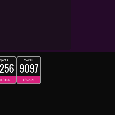
QATAR
MACAU
256
9097
/8/2026
8/8/2026