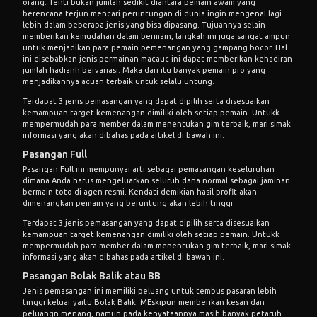
orang. Tenti bukan jumlah sedikit diantara pemain awam yang
berencana terjun mencari peruntungan di dunia ingin mengenal lagi
lebih dalam beberapa jenis yang bisa dipasang. Tujuannya selain
memberikan kemudahan dalam bermain, langkah ini juga sangat ampun
untuk menjadikan para pemain pemenangan yang gampang bocor. Hal
ini disebabkan jenis permainan macauc ini dapat memberikan kehadiran
jumlah hadianh bervariasi. Maka dari itu banyak pemain pro yang
menjadikannya acuan terbaik untuk selalu untung.
Terdapat 3 jenis pemasangan yang dapat dipilih serta disesuaikan
kemampuan target kemenangan dimiliki oleh setiap pemain. Untukk
mempermudah para member dalam menentukan gim terbaik, mari simak
informasi yang akan dibahas pada artikel di bawah ini.
Pasangan Full
Pasangan Full ini mempunyai arti sebagai pemasangan keseluruhan
dimana Anda harus mengeluarkan seluruh dana normal sebagai jaminan
bermain toto di agen resmi. Kendati demikian hasil profit akan
dimenangkan pemain yang beruntung akan lebih tinggi
Terdapat 3 jenis pemasangan yang dapat dipilih serta disesuaikan
kemampuan target kemenangan dimiliki oleh setiap pemain. Untukk
mempermudah para member dalam menentukan gim terbaik, mari simak
informasi yang akan dibahas pada artikel di bawah ini.
Pasangan Bolak Balik atau BB
Jenis pemasangan ini memiliki peluang untuk tembus pasaran lebih
tinggi keluar yaitu Bolak Balik. MEskipun memberikan kesan dan
peluangn menang, namun pada kenyataannya masih banyak petaruh