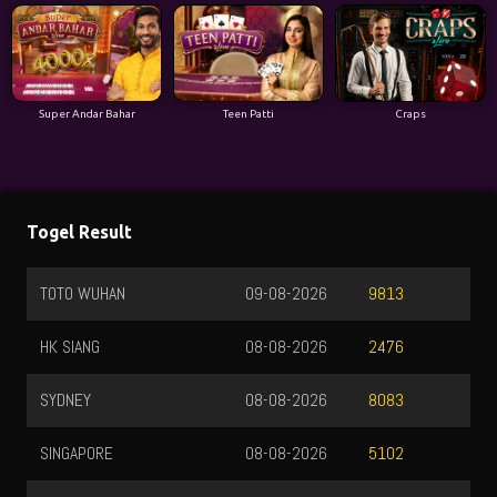
Super Andar Bahar
Teen Patti
Craps
Togel Result
TOTO WUHAN
09-08-2026
9813
HK SIANG
08-08-2026
2476
SYDNEY
08-08-2026
8083
SINGAPORE
08-08-2026
5102