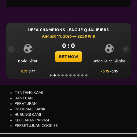
UEFA CHAMPIONS LEAGUE QUALIFIERS
August 11, 2026 — 22:59 WIB
0 : 0
Previous
Next
BET NOW
Bodo Glimt
Union Saint-Gilloise
0.75
0.77
-0.75
-0.95
TENTANG KAMI
BANTUAN
PERATURAN
INFORMASI BANK
HUBUNGI KAMI
KEBIJAKAN PRIVASI
PERSETUJUAN COOKIES