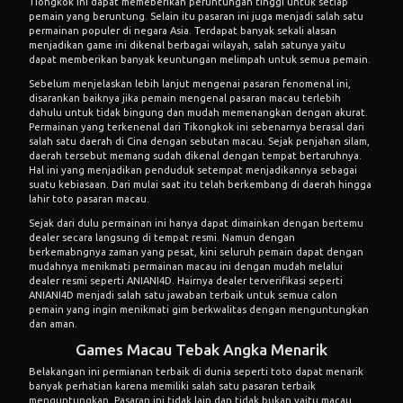
Tiongkok ini dapat memeberikan peruntungan tinggi untuk setiap
pemain yang beruntung. Selain itu pasaran ini juga menjadi salah satu
permainan populer di negara Asia. Terdapat banyak sekali alasan
menjadikan game ini dikenal berbagai wilayah, salah satunya yaitu
dapat memberikan banyak keuntungan melimpah untuk semua pemain.
Sebelum menjelaskan lebih lanjut mengenai pasaran fenomenal ini,
disarankan baiknya jika pemain mengenal pasaran macau terlebih
dahulu untuk tidak bingung dan mudah memenangkan dengan akurat.
Permainan yang terkenenal dari Tikongkok ini sebenarnya berasal dari
salah satu daerah di Cina dengan sebutan macau. Sejak penjahan silam,
daerah tersebut memang sudah dikenal dengan tempat bertaruhnya.
Hal ini yang menjadikan penduduk setempat menjadikannya sebagai
suatu kebiasaan. Dari mulai saat itu telah berkembang di daerah hingga
lahir toto pasaran macau.
Sejak dari dulu permainan ini hanya dapat dimainkan dengan bertemu
dealer secara langsung di tempat resmi. Namun dengan
berkemabngnya zaman yang pesat, kini seluruh pemain dapat dengan
mudahnya menikmati permainan macau ini dengan mudah melalui
dealer resmi seperti ANIANI4D. Hairnya dealer terverifikasi seperti
ANIANI4D menjadi salah satu jawaban terbaik untuk semua calon
pemain yang ingin menikmati gim berkwalitas dengan menguntungkan
dan aman.
Games Macau Tebak Angka Menarik
Belakangan ini permianan terbaik di dunia seperti toto dapat menarik
banyak perhatian karena memiliki salah satu pasaran terbaik
menguntungkan. Pasaran ini tidak lain dan tidak bukan yaitu macau.