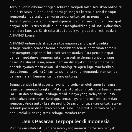
Toto ini lebih dikenal dengan sebutan menjadi salah satu ikon online di
dunia. Pasaran ini populer di berbagai negara karena dikenal mampu
memberikan peruntungan yang tinggi untuk setiap pemainnya.
Terlebih jenis pasaran ini dapat dijumpai dengan amat mudah. Terdapat
banyak sekali situs terbaik di dunia menghadirkan gimi untuk dirasakan
oleh para fansnya. Salah satu situs terbaik yang dapat diikuti adalah
ANIANI4D Login.
ANIANI4D online adalah suatu situs anjuran yang dapat dijadikan
sebagai wadah tempat bermain menikmati semua permainan terbaik
dan menguntungkan di internet secara mudah. Para pemain dapat
dengan mudahnya memenangkan gim online dengan untung yang
besar. Melalui situs ini, semua pemain dimanjakan dengan berbagai
bentuk layanan memuaskan. Di samping itu agen juga mmeberikan
akses bermain selama 24 jam tanpa henti yang memungkinkan semua
pemain meraih kemenangan paling untung.
Semua bentuk fasilitas serta layanan disediakan oleh agen terjamin
resmi dan menguntungkan. Maka dari itu situs ini telah berlisensi resmi
PAGCOR dan berbagai lembaga resmi lainnya yang melayani seluruh
kebutuhan permainan. Sehingga semua layanan resmi, anti scam dan
membuat Anda untuk kselalu profit. Di samping itu, akses untuk rasakan
seluruh pasaran disediakan oleh situs ini juga praktis. Pemain hanya
perlu melakukan registrasi sebagai member resmi.
Jenis Pasaran Terpopuler di Indonesia
Merupakan salah satu jenis pasaran yang menarik perhatian banyak