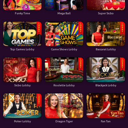
Funky Time
Mega Ball
Super Sicbo
Top Games Lobby
Game Shows Lobby
Baccarat Lobby
Sicbo Lobby
Roulette Lobby
Blackjack Lobby
Poker Lobby
Dragon Tiger
Fan Tan