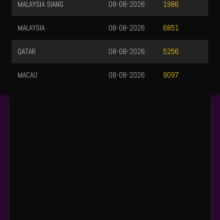
MALAYSIA SIANG
08-08-2026
1986
MALAYSIA
08-08-2026
6851
QATAR
08-08-2026
5256
MACAU
08-08-2026
9097