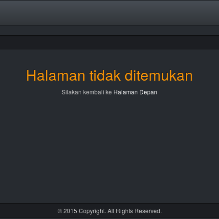
Halaman tidak ditemukan
Silakan kembali ke
Halaman Depan
© 2015 Copyright. All Rights Reserved.