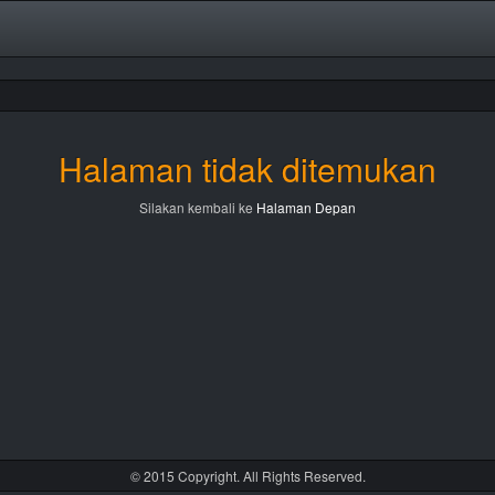
Halaman tidak ditemukan
Silakan kembali ke
Halaman Depan
© 2015 Copyright. All Rights Reserved.